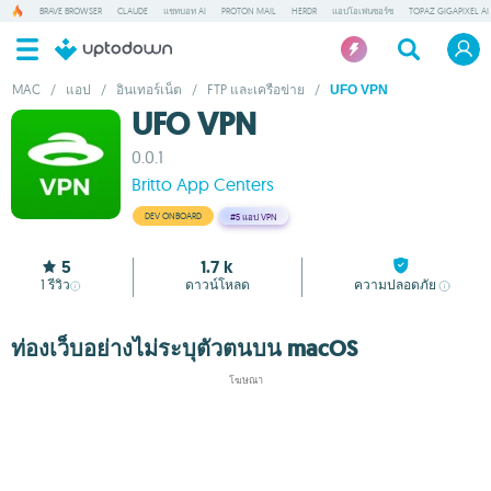
BRAVE BROWSER
CLAUDE
แชทบอท AI
PROTON MAIL
HERDR
แอปโอเพ่นซอร์ซ
TOPAZ GIGAPIXEL AI
MAC
/
แอป
/
อินเทอร์เน็ต
/
FTP และเครือข่าย
/
UFO VPN
UFO VPN
0.0.1
Britto App Centers
DEV ONBOARD
#5
แอป VPN
5
1.7 k
1
รีวิว
ดาวน์โหลด
ความปลอดภัย
ท่องเว็บอย่างไม่ระบุตัวตนบน macOS
โฆษณา