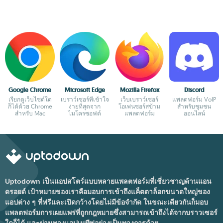
Google Chrome
Microsoft Edge
Mozilla Firefox
Discord
เรียกดูเว็บไซต์ใด
เบราว์เซอร์ที่เข้าใจ
เว็บเบราว์เซอร์
แพลตฟอร์ม VoIP
ก็ได้ด้วย Chrome
ง่ายที่สุดจาก
โอเพ่นซอร์สข้าม
สำหรับชุมชน
สำหรับ Mac
ไมโครซอฟต์
แพลตฟอร์ม
ออนไลน์
Uptodown เป็นแอปสโตร์แบบหลายแพลตฟอร์มที่เชี่ยวชาญด้านแอน
ดรอยด์ เป้าหมายของเราคือมอบการเข้าถึงแค็ตตาล็อกขนาดใหญ่ของ
แอปต่าง ๆ ที่ฟรีและเปิดกว้างโดยไม่มีข้อจำกัด ในขณะเดียวกันก็มอบ
แพลตฟอร์มการเผยแพร่ที่ถูกกฎหมายซึ่งสามารถเข้าถึงได้จากบราวเซอร์
ใดก็ได้ และผ่านทางแอปเนทีฟอย่างเป็นทางการด้วย