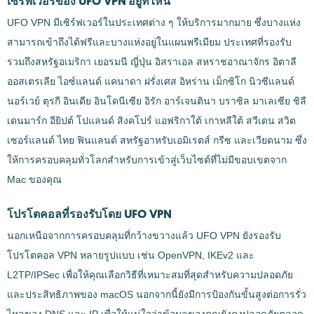
เซิร์ฟเวอร์ของ UFO VPN อยู่ที่ไหน
UFO VPN มีเซิร์ฟเวอร์ในประเทศต่าง ๆ ให้บริการมากมาย ซึ่งบางแห่ง
สามารถเข้าถึงได้ฟรีและบางแห่งอยู่ในแผนพรีเมียม ประเทศที่รองรับ
รวมถึงสหรัฐอเมริกา เยอรมนี ญี่ปุ่น อิสราเอล สหราชอาณาจักร อิตาลี
ออสเตรเลีย ไอซ์แลนด์ แคนาดา ฝรั่งเศส อิหร่าน เม็กซิโก นิวซีแลนด์
นอร์เวย์ ตุรกี อินเดีย อินโดนีเซีย อิรัก อาร์เจนตินา บราซิล มาเลเซีย ชิลี
เดนมาร์ก อียิปต์ โปแลนด์ สิงคโปร์ แอฟริกาใต้ เกาหลีใต้ สวีเดน สวิต
เซอร์แลนด์ ไทย ฟินแลนด์ สหรัฐอาหรับเอมิเรตส์ กรีซ และเวียดนาม ซึ่ง
ให้การครอบคลุมทั่วโลกสำหรับการเข้าสู่เว็บไซต์ที่ไม่มีขอบเขตจาก
Mac ของคุณ
โปรโตคอลที่รองรับโดย UFO VPN
นอกเหนือจากการครอบคลุมที่กว้างขวางแล้ว UFO VPN ยังรองรับ
โปรโตคอล VPN หลายรูปแบบ เช่น OpenVPN, IKEv2 และ
L2TP/IPSec เพื่อให้คุณเลือกวิธีที่เหมาะสมที่สุดสำหรับความปลอดภัย
และประสิทธิภาพของ macOS นอกจากนี้ยังมีการป้องกันขั้นสูงต่อการรั่ว