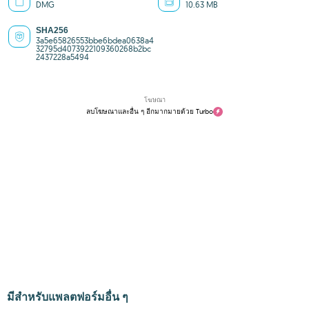
DMG
10.63 MB
SHA256
3a5e65826553bbe6bdea0638a4
32795d4073922109360268b2bc
2437228a5494
โฆษณา
ลบโฆษณาและอื่น ๆ อีกมากมายด้วย Turbo
มีสำหรับแพลตฟอร์มอื่น ๆ